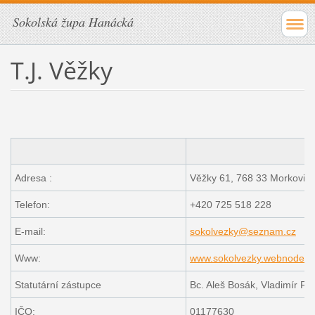
Sokolská župa Hanácká
T.J. Věžky
Adresa :
Věžky 61, 768 33 Morkovic
Telefon:
+420 725 518 228
E-mail:
sokolvezky@seznam.cz
Www:
www.sokolvezky.webnode.c
Statutární zástupce
Bc. Aleš Bosák, Vladimír Fo
IČO:
01177630