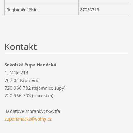
Registrační číslo:
37083719
Kontakt
Sokolská župa Hanácká
1. Máje 214
767 01 Kroměříž
720 966 702 (tajemnice župy)
720 966 703 (starostka)
ID datové schránky: tkvytfa
zupahana
cka@voln
y.cz