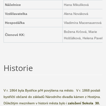
Náčelnice
Hana Mikulíková
Vzdělavatelka
Alena Nováková
Hospodářka
Vladimíra Macenauerová
Božena Krčová, Marie
Členové KK:
Hošťálková, Helena Pavelc
Historie
V r. 1864 byla Bystřice p/H povýšena na město. V r. 1868 poslali
bystřičtí občané do základů Národního divadla kámen z Hostýna.
Důležitým mezníkem v historii města bylo i
založení Sokola
30.