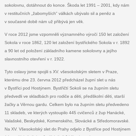
sokolovnu, dotáhnout do konce. Škoda let 1991 – 2001, kdy nám
v restitučních „žabomyších“ válkách ubývalo sil a peněz a
v současné době nám už přibývá jen věk.
V roce 2012 jsme vzpomněli významného výročí 150 let založení
Sokola v roce 1862, 120 let založení bystřického Sokola v r. 1892
a 90 let od položení základního kamene sokolovny a jejího
slavnostního otevření v r. 1922.
Tyto oslavy jsme spojili s XV. všesokolským sletem v Praze,
kterému dne 23. června 2012 předcházel župní slet u nás
v Bystřici pod Hostýnem. Bystřičtí Sokoli se na župním sletu
předvedli ve skladbách pro rodiče a děti, předškolní děti, starší
žačky a Věrnou gardu. Celkem bylo na župním sletu předvedeno
11 skladeb, ve kterých vystoupilo 445 cvičenců z žup Hanácké,
Valašské, Beskydské, Komenského, Slovácké a Středomoravské.
Na XV. Všesokolský slet do Prahy odjelo z Bystřice pod Hostýnem