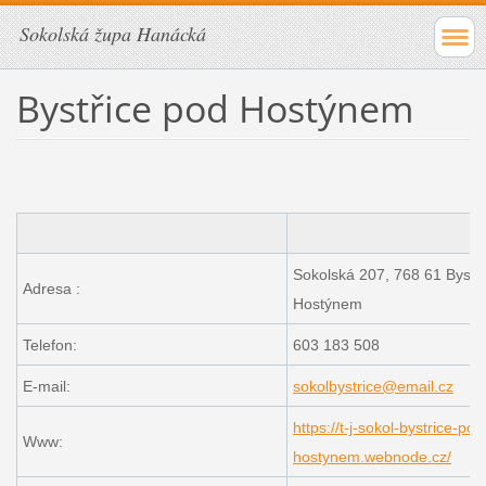
Sokolská župa Hanácká
Bystřice pod Hostýnem
Sokolská 207, 768 61 Bystř
Adresa :
Hostýnem
Telefon:
603 183 508
E-mail:
sokolbystrice@email.cz
https://t-j-sokol-bystrice-pod
Www:
hostynem.webnode.cz/