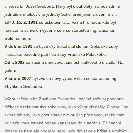
činnosti br. Josef Svoboda, který byl dlouholetým a posledním
jednatelem tělocvičné jednoty Sokol před jejím zrušením v r.
1948.
15. 2. 1991
se uskutečnila 1. Valná hromada, kde byl
navržen a schválen výbor v čele se starostou Ing. Dušanem
Goldmannem.
V dubnu 1991
se bystřický Sokol stal členem Sokolské župy
Hanácké, původně patřil do župy Františka Palackého.
Od r. 2002
se začíná obnovovat činnost loutkového divadla "Na
galerii".
V únoru 2007
byl zvolen nový výbor v čele se starostou Ing.
Zbyňkem Svobodou.
Výbor, v čele s br. Zbyňkem Svobodou, začíná zažívat podobné
těžkosti s rekonstrukcí sokolovny, jako výbor předešlý. Objevují se
skryté závady, jako pozůstatek z minulých přestaveb, takže nám
při větší vodě zatéká odpad kanalizací do suterénu. Z finanční
dotace se nám ale podařilo např. vybudovat celé hřiště s umělým