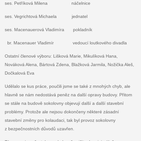
ses. Petříková Milena náčelnice
ses. Vegrichtová Michaela jednatel
ses. Macenauerová Vladimíra pokladník
br. Macenauer Vladimír vedoucí loutkového divadla
Ostatní členové výboru: Lišková Marie, Mikulíková Hana,
Nováková Alena, Bártová Zdena, Blažková Jarmila, Nožička Aleš,
Dočkalová Eva
Udělalo se kus práce, poučili jsme se také z mnohých chyb, ale
hlavně se nám nedostává peněz na další opravy budovy. Přitom
se stále na budově sokolovny objevují další a další stavební
problémy. Protože ale nejsou dokončeny některé zásadní
stavební změny pro kolaudaci, tak byl provoz sokolovny
z bezpečnostních důvodů uzavřen.