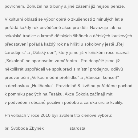
povrchem. Bohužel na tribuny a jiné zázemí již nejsou peníze.
V kulturní oblasti se výbor opírá o zkušenosti z minulých let a
pořádá každý rok osvědčené akce pro děti. Navazuje tak na
sokolské tradice a kromě dětských šibřinek a dětských loutkových
představení pořádá každý rok na hřišti u sokolovny ještě „Rej
čarodějnic“ a „Dětský den“, který jsme již v loňském roce nazvali
„Sokolení“ se sportovním zaměřením. Pro dospělé jsme již
několikrát uspořádali ve spolupráci s místní prodejnou oděvů
předvánoční „Velkou módní přehlídku“ a „Vánoční koncert“
s dechovkou „Hulíňanka“. Pravidelně 8. května pořádáme pochod
k pomníku padlých na Tesáku. Akce Sokola začínají mít
v podvědomí občanů pozitivní podobu a záruku určité kvality.
Při volbách v roce 2010 byli zvoleni tito členové výboru:
br. Svoboda Zbyněk starosta