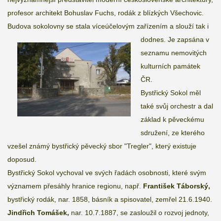
profesor architekt Bohuslav Fuchs, rodák z blízkých Všechovic.
Budova sokolovny se stala víceúčelovým zařízením a slouží tak i
dodnes. Je zapsána v
seznamu nemovitých
kulturních památek
ČR.
Bystřický Sokol měl
také svůj orchestr a dal
základ k pěveckému
sdružení, ze kterého
vzešel známý bystřický pěvecký sbor "Tregler", který existuje
doposud.
Bystřický Sokol vychoval ve svých řadách osobnosti, které svým
významem přesáhly hranice regionu, např.
František Táborský
,
bystřický rodák, nar. 1858, básník a spisovatel, zemřel 21.6.1940.
Jindřich
Tomášek
,
nar. 10.7.1887, se zasloužil o rozvoj jednoty,