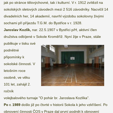
jak po stránce tělovýchovné, tak i kulturní. V r. 1912 zvítězil na
sokolských sletových závodech mezi 2 516 závodníky. Nacvičil 14
divadelních her, 14 akademií, navrhl výzdobu sokolovny živými
sochami při příjezdu T.G.M. do Bystřice v r. 1928.
Jaroslav
Kozlík
,
nar. 22.5.1907 v Bystřici p/H, aktivní člen
družstva odbíjené v Sokole Kroměříž.
Nyní žije v Praze, stále
publikuje v tisku své
podnětné
připomínky k
sokolské činnosti. V
letošním roce
osobně, ve věku
101 let, zahájil 2.
ročník
volejbalového turnaje "O pohár br. Jaroslava Kozlíka".
Po r. 1989
došlo již po čtvrté v historii Sokola k jeho vzkříšení. Po
obnovení činnosti ČOS v Praze dal první podnět k obnovení