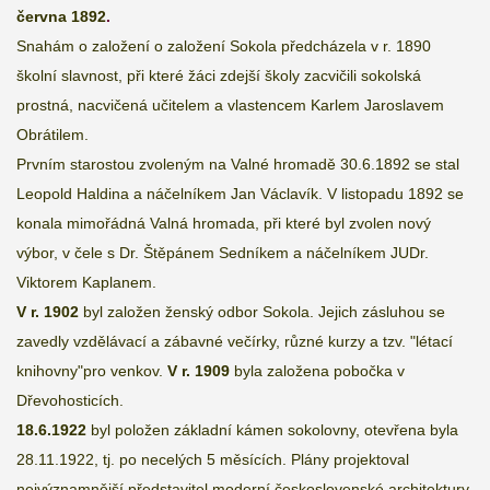
června 1892
.
Snahám o založení o založení Sokola předcházela v r. 1890
školní slavnost, při které žáci zdejší školy zacvičili sokolská
prostná, nacvičená učitelem a vlastencem Karlem Jaroslavem
Obrátilem.
Prvním starostou zvoleným na Valné hromadě 30.6.1892 se stal
Leopold Haldina a náčelníkem Jan Václavík. V listopadu 1892 se
konala mimořádná Valná hromada, při které byl zvolen nový
výbor, v čele s Dr. Štěpánem Sedníkem a náčelníkem JUDr.
Viktorem Kaplanem.
V r. 1902
byl založen ženský odbor Sokola. Jejich zásluhou se
zavedly vzdělávací a zábavné večírky, různé kurzy a tzv. "létací
knihovny"pro venkov.
V r. 1909
byla založena pobočka v
Dřevohosticích.
18.6.1922
byl položen základní kámen sokolovny, otevřena byla
28.11.1922, tj. po necelých 5 měsících. Plány projektoval
nejvýznamnější představitel moderní československé architektury,