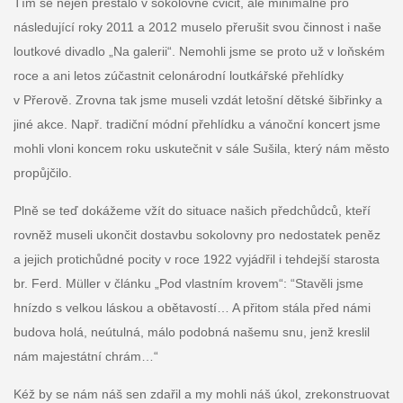
Tím se nejen přestalo v sokolovně cvičit, ale minimálně pro
následující roky 2011 a 2012 muselo přerušit svou činnost i naše
loutkové divadlo „Na galerii“. Nemohli jsme se proto už v loňském
roce a ani letos zúčastnit celonárodní loutkářské přehlídky
v Přerově. Zrovna tak jsme museli vzdát letošní dětské šibřinky a
jiné akce. Např. tradiční módní přehlídku a vánoční koncert jsme
mohli vloni koncem roku uskutečnit v sále Sušila, který nám město
propůjčilo.
Plně se teď dokážeme vžít do situace našich předchůdců, kteří
rovněž museli ukončit dostavbu sokolovny pro nedostatek peněz
a jejich protichůdné pocity v roce 1922 vyjádřil i tehdejší starosta
br. Ferd. Müller v článku „Pod vlastním krovem“: “Stavěli jsme
hnízdo s velkou láskou a obětavostí… A přitom stála před námi
budova holá, neútulná, málo podobná našemu snu, jenž kreslil
nám majestátní chrám…“
Kéž by se nám náš sen zdařil a my mohli náš úkol, zrekonstruovat