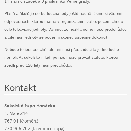
14 starších žaček a 9 příslušníků Věrné grady.
Plánů a úkolů je do budoucna tedy ještě hodně. Jsme si vědomi
odpovědnosti, kterou máme v organizačním zabezpečení chodu
celé tělocvičné jednoty. Věříme, že nezklameme naše předchůdce
a cíle naší jednoty se podaří nakonec úspěšně dokončit.
Nebude to jednoduché, ale ani naši předchůdci to jednoduché
neměli. Ať sokolské mládí po nás může převzít štafetu, kterou
zvedli před 120 lety naši předchůdci.
Kontakt
Sokolská župa Hanácká
1. Máje 214
767 01 Kroměříž
720 966 702 (tajemnice župy)