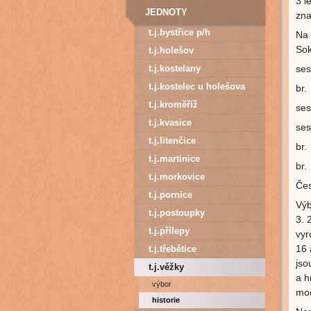
3 l
JEDNOTY
zna
t.j.bystřice p/h
Na 
Sok
t.j.holešov
t.j.kostelany
se
t.j.kostelec u holešova
br
t.j.kroměříž
se
t.j.kvasice
se
t.j.litenčice
br
t.j.martinice
br
t.j.morkovice
Čes
t.j.pornice
Výb
t.j.postoupky
3. 
t.j.přílepy
vyr
16 
t.j.třebětice
jso
t.j.věžky
a h
výbor
mod
historie