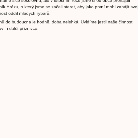
áme sice sokolovnu, ale v letošním roce jsme si od obce pronajali
ník Hrázu, o který jsme se začali starat, aby jako první mohl zahájit svoj
nost oddíl mladých rybářů.
nů do budoucna je hodně, doba nelehká. Uvidíme jestli naše činnost
oví i další příznivce.