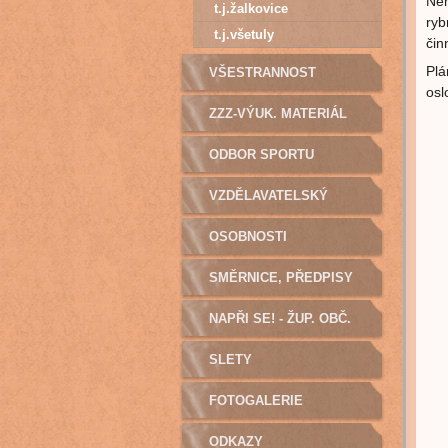
Nem
t.j.žalkovice
ryb
t.j.všetuly
čin
Plá
VŠESTRANNOST
osl
ZZZ-VÝUK. MATERIÁL
ODBOR SPORTU
VZDĚLAVATELSKÝ
ODBOR
OSOBNOSTI
SMĚRNICE, PŘEDPISY
NAPŘI SE! - ŽUP. OBČ.
SLETY
FOTOGALERIE
ODKAZY