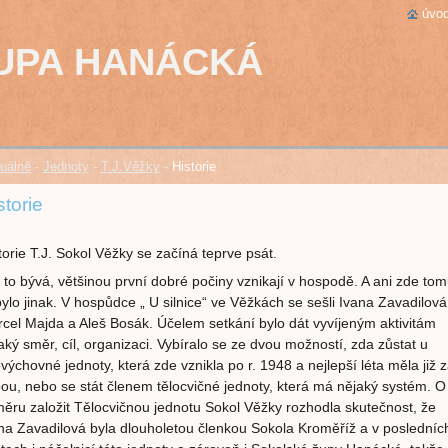
úvod
UPA HANÁCKÁ
uálně
-
Jednoty
-
T.J.Věžky
-
Historie
storie
torie T.J. Sokol Věžky se začíná teprve psát.
 to bývá, většinou první dobré počiny vznikají v hospodě. A ani zde to
ylo jinak. V hospůdce „ U silnice“ ve Věžkách se sešli Ivana Zavadilová
cel Majda a Aleš Bosák. Účelem setkání bylo dát vyvíjeným aktivitám
aký směr, cíl, organizaci. Vybíralo se ze dvou možností, zda zůstat u
ovýchovné jednoty, která zde vznikla po r. 1948 a nejlepší léta měla již 
ou, nebo se stát členem tělocvičné jednoty, která má nějaký systém. O
ěru založit Tělocvičnou jednotu Sokol Věžky rozhodla skutečnost, že
na Zavadilová byla dlouholetou členkou Sokola Kroměříž a v posledníc