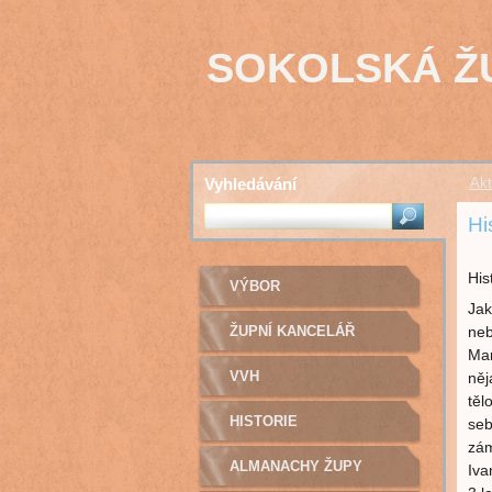
SOKOLSKÁ Ž
Vyhledávání
Akt
Hi
His
VÝBOR
Jak
ŽUPNÍ KANCELÁŘ
neb
Mar
VVH
něj
těl
HISTORIE
seb
zám
ALMANACHY ŽUPY
Iva