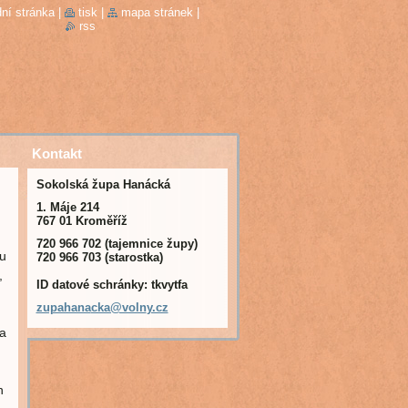
ní stránka
|
tisk
|
mapa stránek
|
rss
Kontakt
Sokolská župa Hanácká
1. Máje 214
767 01 Kroměříž
720 966 702 (tajemnice župy)
mu
720 966 703 (starostka)
,
ID datové schránky: tkvytfa
zupahana
cka@voln
y.cz
za
h