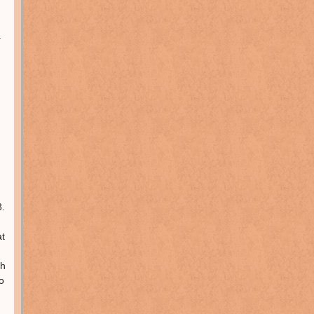
a
:
8.
t
ch
o