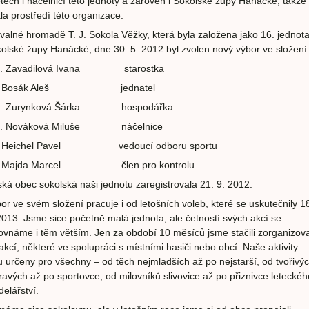
etech i náčelnicí této jednoty a zároveň i Sokolské župy Hanácké, takže
la prostředí této organizace.
valné hromadě T. J. Sokola Věžky, která byla založena jako 16. jednot
olské župy Hanácké, dne 30. 5. 2012 byl zvolen nový výbor ve složení
s. Zavadilová Ivana starostka
. Bosák Aleš jednatel
s. Zurynková Šárka hospodářka
s. Nováková Miluše náčelnice
. Heichel Pavel vedoucí odboru sportu
. Majda Marcel člen pro kontrolu
ká obec sokolská naši jednotu zaregistrovala 21. 9. 2012.
or ve svém složení pracuje i od letošních voleb, které se uskutečnily 1
2013. Jsme sice početně malá jednota, ale četností svých akcí se
ovnáme i těm větším. Jen za období 10 měsíců jsme stačili zorganizova
akcí, některé ve spolupráci s místními hasiči nebo obcí. Naše aktivity
u určeny pro všechny – od těch nejmladších až po nejstarší, od tvořivý
ravých až po sportovce, od milovníků slivovice až po přiznivce leteckéh
elářství.