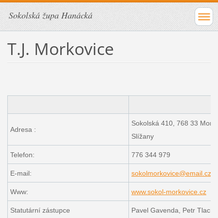
Sokolská župa Hanácká
T.J. Morkovice
Sokolská 410, 768 33 Morko
Adresa :
Slížany
Telefon:
776 344 979
E-mail:
sokolmorkovice@email.cz
Www:
www.sokol-morkovice.cz
Statutární zástupce
Pavel Gavenda, Petr Tlach