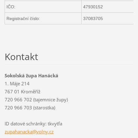
IČO:
47930152
Registrační číslo:
37083705
Kontakt
Sokolská župa Hanácká
1. Máje 214
767 01 Kroměříž
720 966 702 (tajemnice župy)
720 966 703 (starostka)
ID datové schránky: tkvytfa
zupahana
cka@voln
y.cz