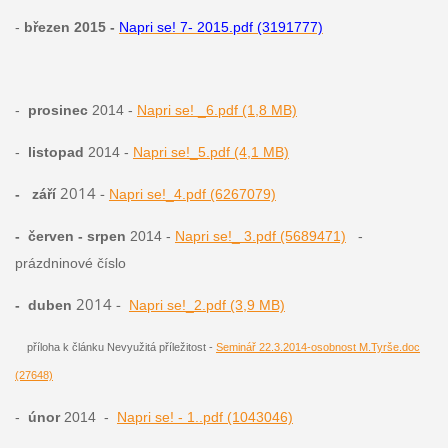
-
březen 2015 -
Napri se! 7- 2015.pdf (3191777)
-
prosinec
2014 -
Napri se! _6.pdf (1,8 MB)
-
listopad
2014 -
Napri se!_5.pdf (4,1 MB)
2014 -
-
září
Napri se!_4.pdf (6267079)
- červen - srpen
2014 -
Napri se!_ 3.pdf (5689471)
-
prázdninové číslo
2014 -
-
duben
Napri se!_2.pdf (3,9 MB)
příloha k článku Nevyužitá příležitost -
Seminář 22.3.2014-osobnost M.Tyrše.doc
(27648)
-
únor
2014 -
Napri se! - 1..pdf (1043046)