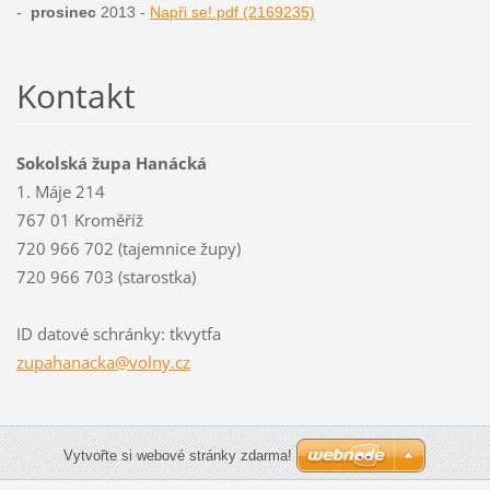
-
prosinec
2013 -
Napři se!.pdf (2169235)
Kontakt
Sokolská župa Hanácká
1. Máje 214
767 01 Kroměříž
720 966 702 (tajemnice župy)
720 966 703 (starostka)
ID datové schránky: tkvytfa
zupahana
cka@voln
y.cz
Vytvořte si webové stránky zdarma!