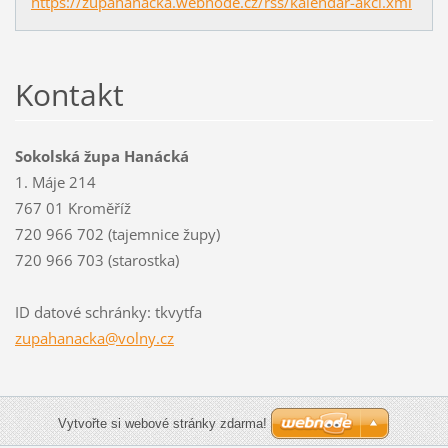
https://zupahanacka.webnode.cz/rss/kalendar-akci.xml
Kontakt
Sokolská župa Hanácká
1. Máje 214
767 01 Kroměříž
720 966 702 (tajemnice župy)
720 966 703 (starostka)
ID datové schránky: tkvytfa
zupahana
cka@voln
y.cz
Vytvořte si webové stránky zdarma!