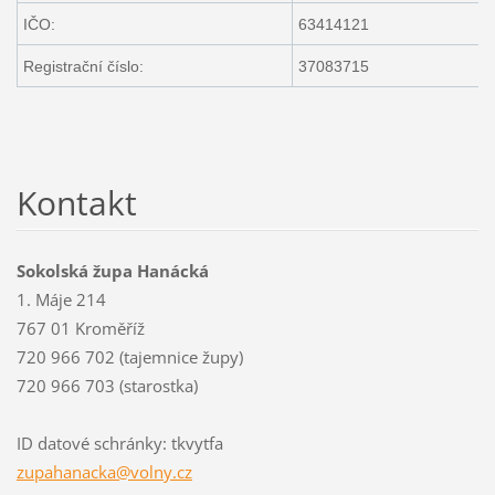
IČO:
63414121
Registrační číslo:
37083715
Kontakt
Sokolská župa Hanácká
1. Máje 214
767 01 Kroměříž
720 966 702 (tajemnice župy)
720 966 703 (starostka)
ID datové schránky: tkvytfa
zupahana
cka@voln
y.cz