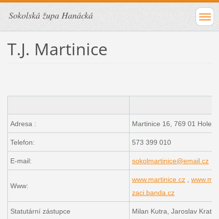
Sokolská župa Hanácká
T.J. Martinice
Adresa :
Martinice 16, 769 01 Holeš
Telefon:
573 399 010
E-mail:
sokolmartinice@email.cz
www.martinice.cz
,
www.mart
Www:
zaci.banda.cz
Statutární zástupce
Milan Kutra, Jaroslav Kratoc