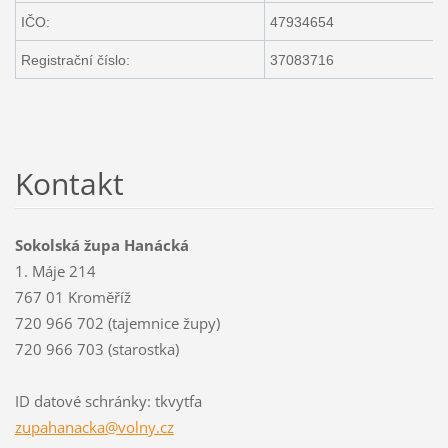
IČO:
47934654
Registrační číslo:
37083716
Kontakt
Sokolská župa Hanácká
1. Máje 214
767 01 Kroměříž
720 966 702 (tajemnice župy)
720 966 703 (starostka)
ID datové schránky: tkvytfa
zupahana
cka@voln
y.cz