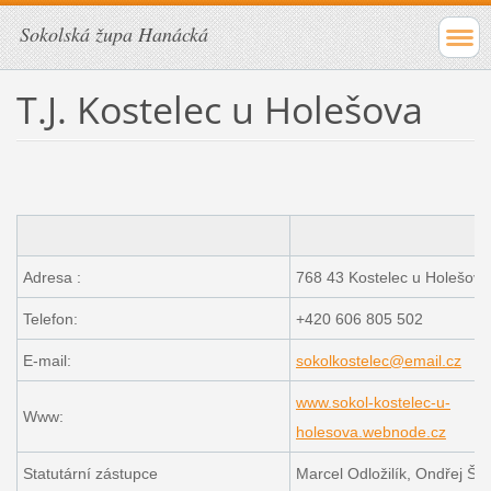
Sokolská župa Hanácká
T.J. Kostelec u Holešova
Adresa :
768 43 Kostelec u Holešova
Telefon:
+420 606 805 502
E-mail:
sokolkostelec@email.cz
www.sokol-kostelec-u-
Www:
holesova.webnode.cz
Statutární zástupce
Marcel Odložilík, Ondřej Šůs