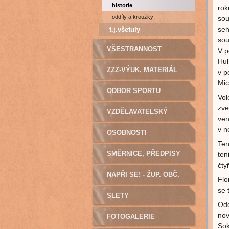
historie
rok
oddíly a kroužky
sou
seh
t.j.všetuly
sou
VŠESTRANNOST
V p
Hul
ZZZ-VÝUK. MATERIÁL
v p
Mic
ODBOR SPORTU
Vol
zve
VZDĚLAVATELSKÝ
ven
v n
ODBOR
OSOBNOSTI
Ten
SMĚRNICE, PŘEDPISY
ten
čty
NAPŘI SE! - ŽUP. OBČ.
Flo
se 
SLETY
Odd
nov
FOTOGALERIE
Sok