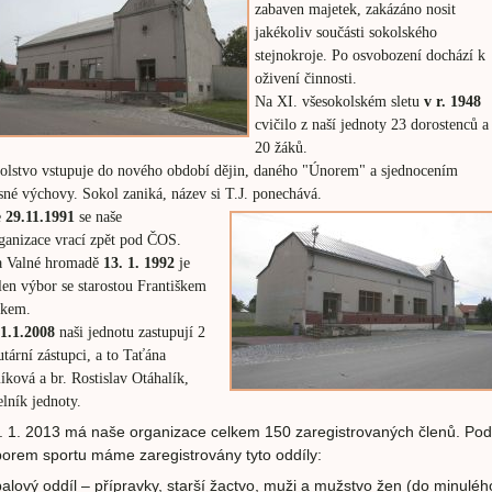
zabaven majetek, zakázáno nosit
jakékoliv součásti sokolského
stejnokroje. Po osvobození dochází k
oživení činnosti.
Na XI. všesokolském sletu
v r. 1948
cvičilo z naší jednoty 23 dorostenců a
20 žáků.
olstvo vstupuje do nového období dějin, daného "Únorem" a sjednocením
esné výchovy. Sokol zaniká, název si T.J. ponechává.
e
29.11.1991
se naše
anizace vrací zpět pod ČOS.
Valné hromadě
13. 1. 1992
je
len výbor se starostou Františkem
íkem.
1.1.2008
naši jednotu zastupují 2
utární zástupci, a to Taťána
íková a br. Rostislav Otáhalík,
elník jednoty.
. 1. 2013 má naše organizace celkem 150 zaregistrovaných členů. Pod
orem sportu máme zaregistrovány tyto oddíly:
balový oddíl – přípravky, starší žactvo, muži a mužstvo žen (do minuléh