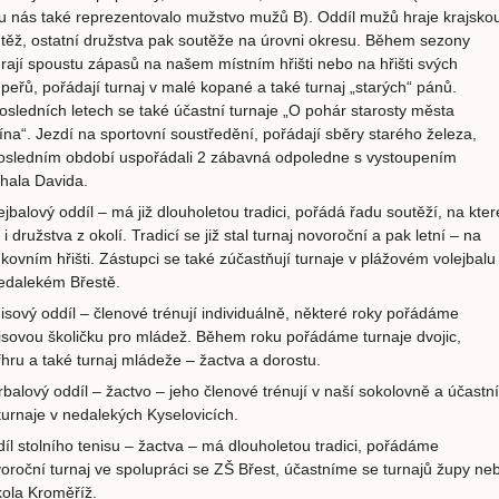
u nás také reprezentovalo mužstvo mužů B). Oddíl mužů hraje krajsko
těž, ostatní družstva pak soutěže na úrovni okresu. Během sezony
rají spoustu zápasů na našem místním hřišti nebo na hřišti svých
peřů, pořádají turnaj v malé kopané a také turnaj „starých“ pánů.
osledních letech se také účastní turnaje „O pohár starosty města
ína“. Jezdí na sportovní soustředění, pořádají sběry starého železa,
osledním období uspořádali 2 zábavná odpoledne s vystoupením
hala Davida.
ejbalový oddíl – má již dlouholetou tradici, pořádá řadu soutěží, na kter
 i družstva z okolí. Tradicí se již stal turnaj novoroční a pak letní – na
kovním hřišti. Zástupci se také zúčastňují turnaje v plážovém volejbalu
edalekém Břestě.
isový oddíl – členové trénují individuálně, některé roky pořádáme
isovou školičku pro mládež. Během roku pořádáme turnaje dvojic,
řhru a také turnaj mládeže – žactva a dorostu.
rbalový oddíl – žactvo – jeho členové trénují v naší sokolovně a účastní
turnaje v nedalekých Kyselovicích.
íl stolního tenisu – žactva – má dlouholetou tradici, pořádáme
oroční turnaj ve spolupráci se ZŠ Břest, účastníme se turnajů župy ne
ola Kroměříž.