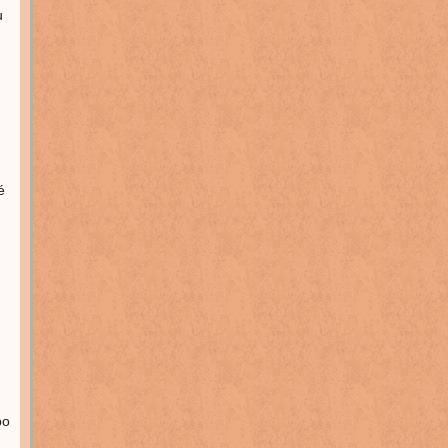
u
é
bo