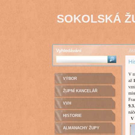
SOKOLSKÁ Ž
Vyhledávání
Akt
Hi
V m
VÝBOR
až
vzn
ŽUPNÍ KANCELÁŘ
mís
Fra
VVH
9.3
náče
HISTORIE
V 
ALMANACHY ŽUPY