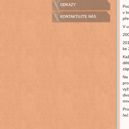
ODKAZY
Pod
v l
KONTAKTUJTE NÁS
pře
V u
200
201
ke 
Kaž
dět
záp
Na 
pro
vyž
div
mno
Pro
řeč