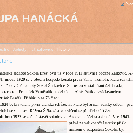
úvod
UPA HANÁCKÁ
uálně
-
Jednoty
-
T.J.Žalkovice
-
Historie
storie
ateřské jednotě Sokola Břest byli již v roce 1911 aktivní i občané Žalkovic. Al
1
8
. února 1920
se v obecní hospodě konala první Valná hromada, která schválil
ik Tělocvičné jednoty Sokol Žalkovice. Starostou se stal František Brada,
tostarostou František Vymětalík, náčelníkem Alois Pátík a vzdělavatelem
ntišek Bradík. Přihlásilo se 73 členů.
.1920
byla svolána první členská schůze, na které byl zřízen ženský odbor - prv
lnicí se stala ses. Růžena Šišková a ke cvičení se přihlásilo 15 žen.
dubnu 1927
se začíná stavět sokolovna.
Budova neúčelná a drahá.
V r. 1941
-
právě na velikonoční svátky přišlo
nařízení o rozpuštění Sokola, byl