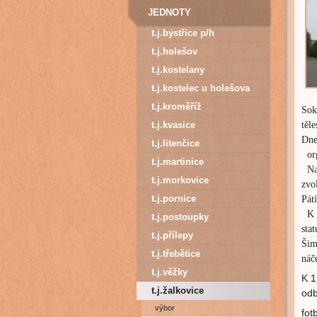
JEDNOTY
t.j.bystřice p/h
t.j.holešov
t.j.kostelany
t.j.kostelec u holešova
t.j.kroměříž
Sok
t.j.kvasice
těl
Dn
t.j.litenčice
org
t.j.martinice
Na 
t.j.morkovice
zvo
t.j.pornice
Pát
K
t.j.postoupky
stat
t.j.přílepy
Šim
t.j.třebětice
náč
t.j.věžky
K 1
t.j.žalkovice
odb
výbor
fot