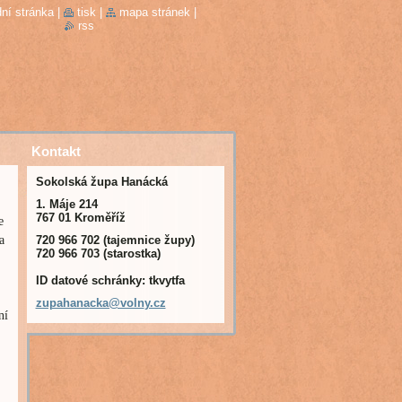
ní stránka
|
tisk
|
mapa stránek
|
rss
Kontakt
Sokolská župa Hanácká
1. Máje 214
767 01 Kroměříž
e
a
720 966 702 (tajemnice župy)
720 966 703 (starostka)
ID datové schránky: tkvytfa
zupahana
cka@voln
y.cz
ní