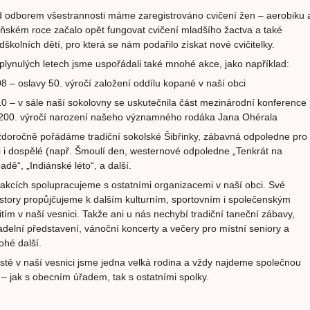
 odborem všestrannosti máme zaregistrováno cvičení žen – aerobiku 
oňském roce začalo opět fungovat cvičení mladšího žactva a také
dškolních dětí, pro která se nám podařilo získat nové cvičitelky.
plynulých letech jsme uspořádali také mnohé akce, jako například:
8 – oslavy 50. výročí založení oddílu kopané v naší obci
0 – v sále naší sokolovny se uskutečnila část mezinárodní konference
200. výročí narození našeho významného rodáka Jana Ohérala
doročně pořádáme tradiční sokolské Šibřinky, zábavná odpoledne pro
i i dospělé (např. Šmoulí den, westernové odpoledne „Tenkrát na
adě“, „Indiánské léto“, a další.
akcích spolupracujeme s ostatními organizacemi v naší obci. Své
story propůjčujeme k dalším kulturním, sportovním i společenským
itím v naší vesnici. Takže ani u nás nechybí tradiční taneční zábavy,
adelní představení, vánoční koncerty a večery pro místní seniory a
hé další.
stě v naší vesnici jsme jedna velká rodina a vždy najdeme společnou
 – jak s obecním úřadem, tak s ostatními spolky.